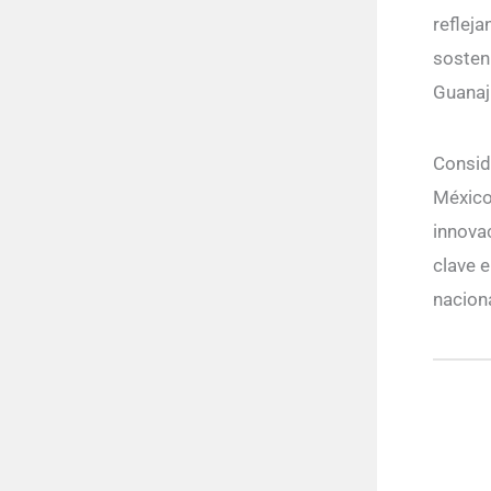
refleja
sosteni
Guanaju
Consid
México
innova
clave 
naciona