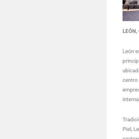
LEÓN,
León e
princi
ubicad
centro
empres
interna
Tradici
Piel, 
sectore