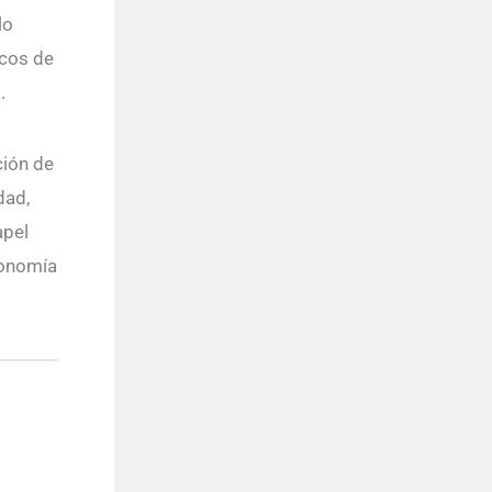
lo
icos de
.
ción de
dad,
apel
conomía