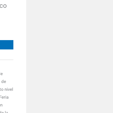
ico
de
o de
to nivel
Feria
un
de la