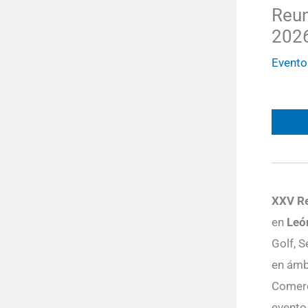
Reun
202
Evento
XXV Re
en
Leó
Golf, S
en ámbi
Comerc
evento