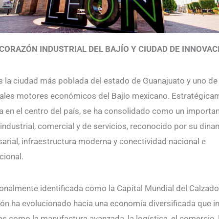
 CORAZÓN INDUSTRIAL DEL BAJÍO Y CIUDAD DE INNOVAC
s la ciudad más poblada del estado de Guanajuato y uno de
pales motores económicos del Bajío mexicano. Estratégica
a en el centro del país, se ha consolidado como un importa
 industrial, comercial y de servicios, reconocido por su din
arial, infraestructura moderna y conectividad nacional e
cional.
onalmente identificada como la Capital Mundial del Calzado 
León ha evolucionado hacia una economía diversificada que i
s como la manufactura avanzada, la logística, el comercio, 