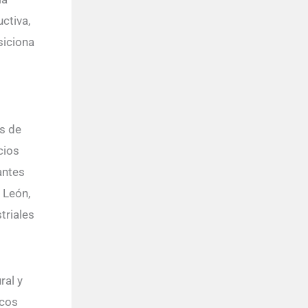
ctiva,
siciona
s de
cios
antes
e León,
triales
ral y
icos