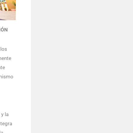
IÓN
 los
mente
nte
amismo
y la
ntegra
la