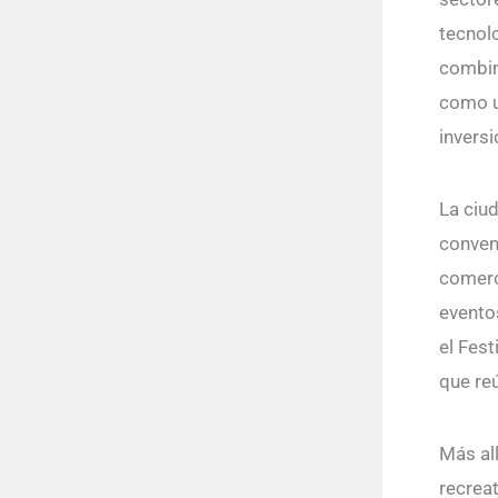
tecnolo
combin
como u
invers
La ciu
conven
comerc
eventos
el Fest
que re
Más all
recrea