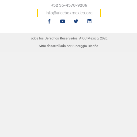
+52 55-4570-9206
info@aiccboxmexico.org
F
Y
T
L
a
o
w
i
c
u
i
n
e
t
t
k
b
u
t
e
Todos los Derechos Reservados, AICC México, 2026.
o
b
e
d
o
e
r
i
Sitio desarrollado por Sinerggia Diseño
k
n
-
f