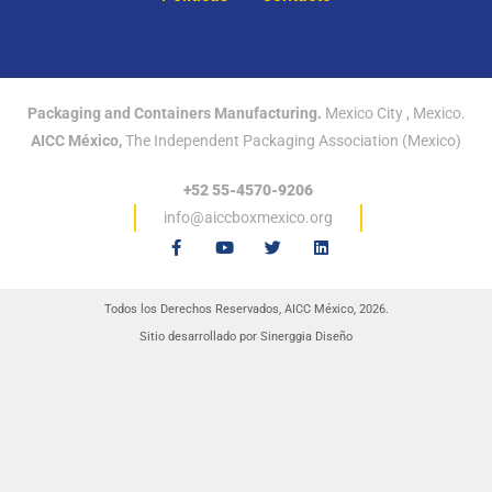
Packaging and Containers Manufacturing.
Mexico City , Mexico.
AICC México,
The Independent Packaging Association (Mexico)
+52 55-4570-9206
info@aiccboxmexico.org
F
Y
T
L
a
o
w
i
c
u
i
n
e
t
t
k
b
u
t
e
Todos los Derechos Reservados, AICC México, 2026.
o
b
e
d
o
e
r
i
Sitio desarrollado por Sinerggia Diseño
k
n
-
f