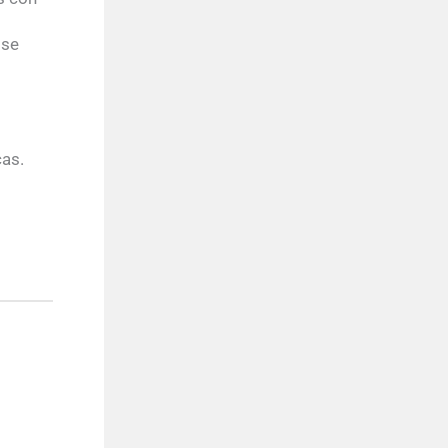
 se
cas.