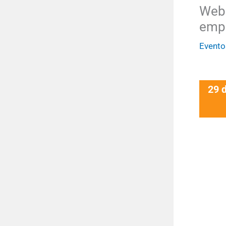
Webi
emp
Evento
29 d