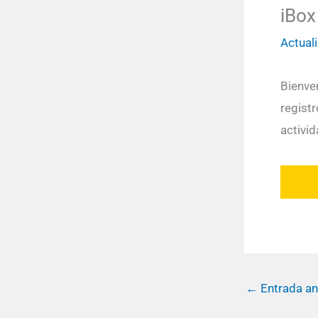
iBox
Actual
Bienve
registr
activi
←
Entrada an