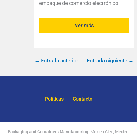
empaque de comercio electrónico.
Ver más
←
Entrada anterior
Entrada siguiente
→
Políticas
Contacto
Packaging and Containers Manufacturing.
Mexico City , Mexico.