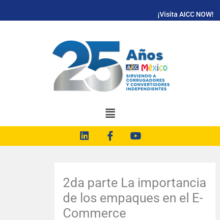
Ir
¡Visita AICC NOW!
al
contenido
L
F
Y
i
a
o
n
c
u
k
e
t
e
b
u
d
o
b
2da parte La importancia
i
o
e
de los empaques en el E-
n
k
-
Commerce
f