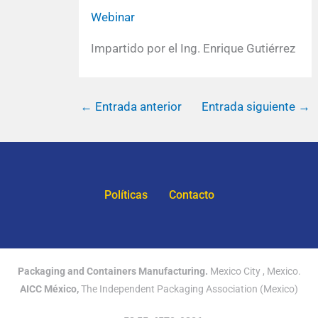
Webinar
Impartido por el Ing. Enrique Gutiérrez
←
Entrada anterior
Entrada siguiente
→
Políticas
Contacto
Packaging and Containers Manufacturing.
Mexico City , Mexico.
AICC México,
The Independent Packaging Association (Mexico)